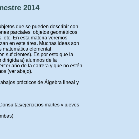
mestre 2014
 objetos que se pueden describir con
rdenes parciales, objetos geométricos
os, etc. En esta materia veremos
izan en este área. Muchas ideas son
os matemática elemental
n suficientes). Es por esto que la
dirigida a) alumnos de la
ercer año de la carrera y que no estén
os (ver abajo).
trabajos prácticos de Álgebra lineal y
Consultas/ejercicios martes y jueves
ambas).