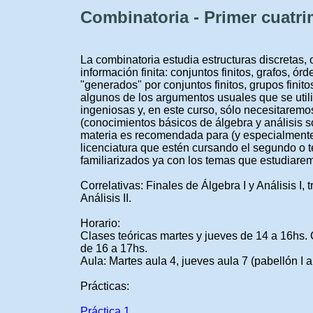
Combinatoria - Primer cuatri
La combinatoria estudia estructuras discretas,
información finita: conjuntos finitos, grafos, ó
"generados" por conjuntos finitos, grupos finit
algunos de los argumentos usuales que se util
ingeniosas y, en este curso, sólo necesitarem
(conocimientos básicos de álgebra y análisis so
materia es recomendada para (y especialmente 
licenciatura que estén cursando el segundo o t
familiarizados ya con los temas que estudiarem
Correlativas: Finales de Álgebra I y Análisis I, 
Análisis II.
Horario:
Clases teóricas martes y jueves de 14 a 16hs. 
de 16 a 17hs.
Aula: Martes aula 4, jueves aula 7 (pabellón I 
Prácticas:
Práctica 1
.