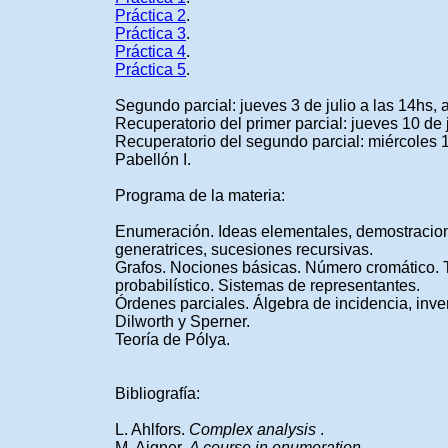
Práctica 2
.
Práctica 3
.
Práctica 4
.
Práctica 5
.
Segundo parcial: jueves 3 de julio a las 14hs, a
Recuperatorio del primer parcial: jueves 10 de j
Recuperatorio del segundo parcial: miércoles 16
Pabellón I.
Programa de la materia:
Enumeración. Ideas elementales, demostracion
generatrices, sucesiones recursivas.
Grafos. Nociones básicas. Número cromático
probabilístico. Sistemas de representantes.
Órdenes parciales. Álgebra de incidencia, inv
Dilworth y Sperner.
Teoría de Pólya.
Bibliografía:
L. Ahlfors.
Complex analysis
.
M. Aigner.
A course in enumeration
.